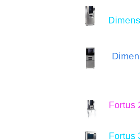
Dimens
Dimens
Fortus 
F
ort