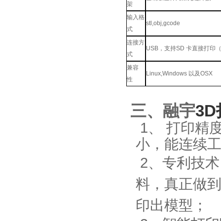
架
输入格
stl,obj,gcode
式
连接方
USB
，支持
SD
卡直接打印
式
兼容
Linux,Windows
以及
OSX
性
三、融宇
3
1、
打印精
小，能连续
2、
专利技术
料，真正做到
印出模型；