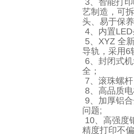
3、
智能打印
艺制造，可
头、易于保
4、
内置LE
5、
XYZ 
导轨，采用6
6、封闭式
全；
7、
滚珠螺杆
8、
高品质电
9、加厚铝
问题;
10、高强
精度打印不