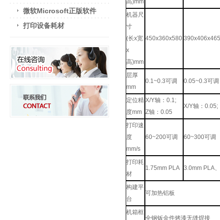
高
)mm
微软Microsoft正版软件
机器尺
打印设备耗材
寸
(
长
x
宽
450x360x580
390x406x46
x
高
)mm
层厚
0.1~0.3
可调
0.05~0.3
可调
mm
定位精
X/Y
轴：
0.1;
X/Y
轴：
0.05
度
mm
Z
轴：
0.05
打印速
度
60~200
可调
60~300
可调
mm/s
打印耗
1.75mm PLA
3.0mm PLA
材
构建平
可加热铝板
台
机箱框
全钢钣金件烤漆无缝焊接