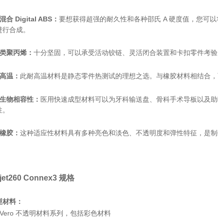
、混
合 Digital ABS：
要想获得超强的耐久性和各种邵氏 A 硬度值，您可以将耐用
进行合成。
、类聚丙烯：
十分坚固，可以承受活动铰链、灵活闭合装置和卡扣零件考验
、高温：
此耐高温材料是静态零件热测试的理想之选。与橡胶材料相结合，
、生物相容性：
医用快速成型材料可以为牙科输送盘、骨科手术导板以及助
性。
、橡胶：
这种适应性材料具有多种亮色和淡色、不透明度和弹性特征，是制
。
jet260 Connex3 规格
型材料：
、Vero 不透明材料系列，包括彩色材料