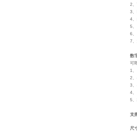
2、
3、
4、
5、
6、
7、
数
可
1
2
3
4、
5
支
尺