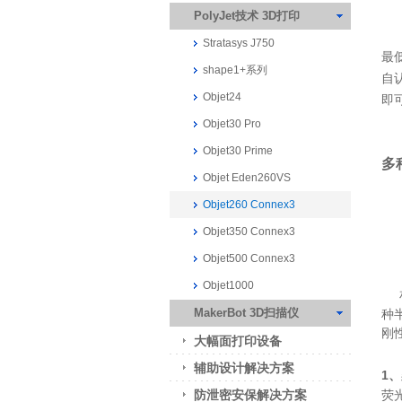
PolyJet技术 3D打印
Stratasys J750
最低
shape1+系列
自
Objet24
即
Objet30 Pro
Objet30 Prime
多
Objet Eden260VS
Objet260 Connex3
Objet350 Connex3
Objet500 Connex3
Objet1000
相
MakerBot 3D扫描仪
种
刚
大幅面打印设备
辅助设计解决方案
1
防泄密安保解决方案
荧